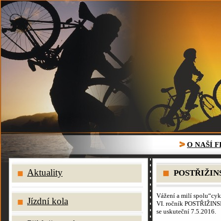
O NAŠÍ 
Aktuality
POSTŘIŽIN
Vážení a milí spolu“cy
Jízdní kola
VI. ročník POSTŘIŽ
se uskuteční 7.5.2016.