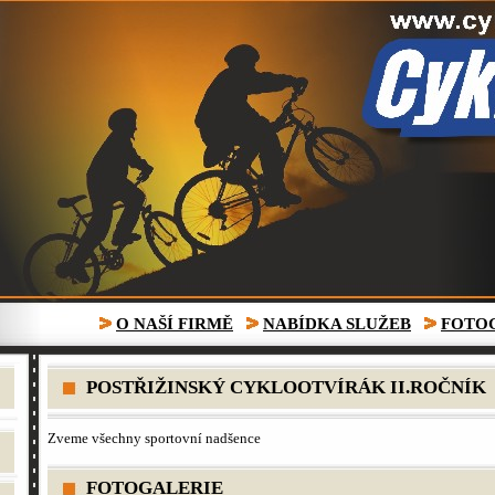
O NAŠÍ FIRMĚ
NABÍDKA SLUŽEB
FOTO
POSTŘIŽINSKÝ CYKLOOTVÍRÁK II.ROČNÍK
Zveme všechny sportovní nadšence
FOTOGALERIE