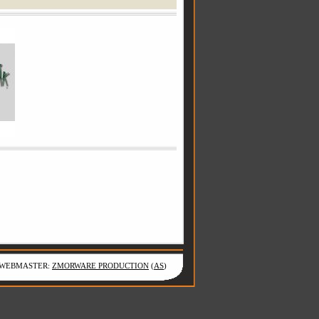
WEBMASTER:
ZMORWARE PRODUCTION
(
AS
)