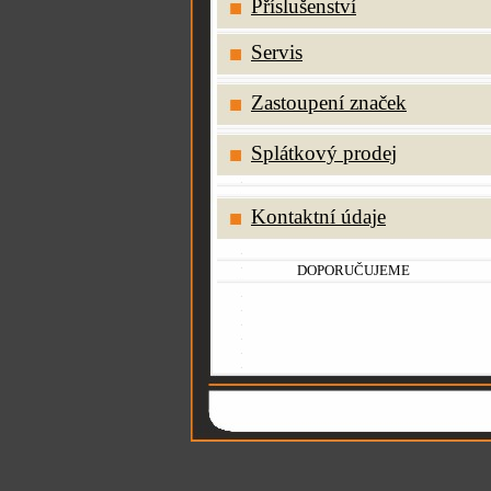
Příslušenství
Servis
Zastoupení značek
Splátkový prodej
Kontaktní údaje
DOPORUČUJEME